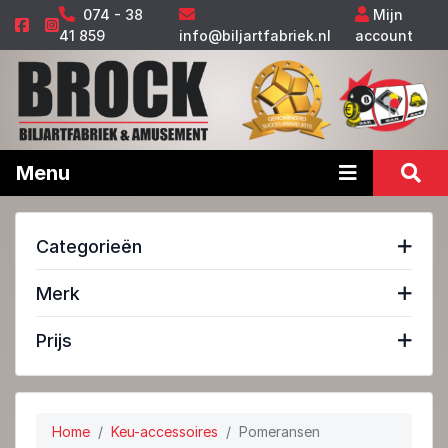
074 - 38
Mijn
41 859
info@biljartfabriek.nl
account
Menu
Categorieën
Merk
Prijs
Home
Keu-accessoires
Pomeransen