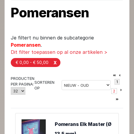
Pomeransen
Je filtert nu binnen de subcategorie
Pomeransen
.
Dit filter toepassen op al onze artikelen >
€ 0,00 - € 50,00
X
PRODUCTEN
1
SORTEREN
PER PAGINA:
OP
2
Pomerans Elk Master (Ø
13,5 mm)