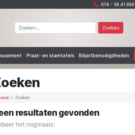
074 - 38 41 859
Zoeken
musement
Praat- en stamtafels
Biljartbenodigdheden
Zoeken
Home
Zoeken
een resultaten gevonden
obeer het nogmaals: