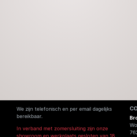
C
We zijn telefonisch en per email dagelijks
bereikbaar.
Br
Wo
In verband met zomersluiting zijn onze
76
showroom en werkplaats gesloten van 18