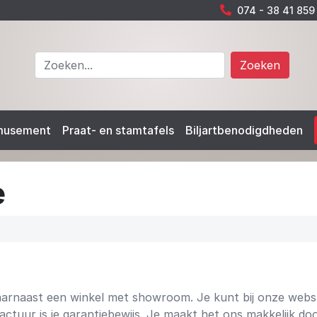
074 - 38 41 859
Zoeken
musement
Praat- en stamtafels
Biljartbenodigdheden
e
aarnaast een winkel met showroom. Je kunt bij onze websh
 factuur is je garantiebewijs. Je maakt het ons makkelijk d