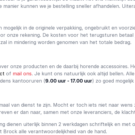
ie manier kunnen we je bestelling sneller afhandelen. Uit
en mogelijk in de originele verpakking, ongebruikt en voorz
voor onze rekening. De kosten voor het terugsturen betaal 
zal in mindering worden genomen van het totale bedrag.
 over onze producten en de daarbij horende accessoires. H
ct
of
mail ons
. Je kunt ons natuurlijk ook altijd bellen. Al
ijdens kantooruren (
9.00 uur - 17.00 uur
) zo goed mogelijk
aal van dienst te zijn. Mocht er toch iets niet naar wens zi
streven er dan naar, samen met onze leveranciers, de klac
ng dienen uiterlijk binnen 2 werkdagen schriftelijk en met
t Brock alle verantwoordelijkheid van de hand.