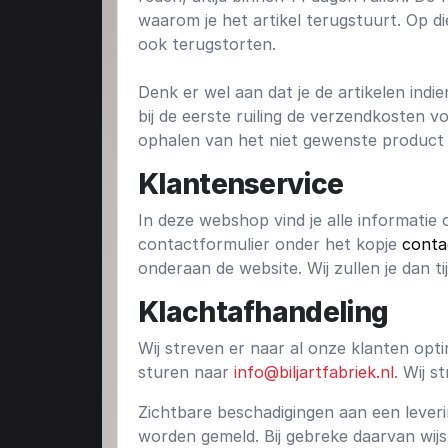
waarom je het artikel terugstuurt. Op d
ook terugstorten.
Denk er wel aan dat je de artikelen indi
bij de eerste ruiling de verzendkosten 
ophalen van het niet gewenste product 
Klantenservice
In deze webshop vind je alle informatie
contactformulier onder het kopje
conta
onderaan de website. Wij zullen je dan t
Klachtafhandeling
Wij streven er naar al onze klanten optim
sturen naar
info@biljartfabriek.nl
. Wij 
Zichtbare beschadigingen aan een leveri
worden gemeld. Bij gebreke daarvan wijs