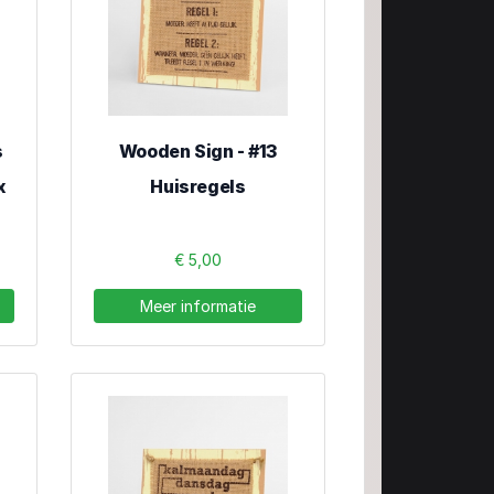
s
Wooden Sign - #13
x
Huisregels
€ 5,00
Meer informatie