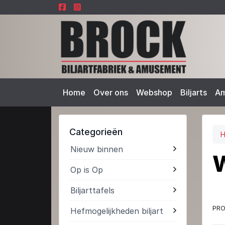
Home
Over ons
Webshop
Biljarts
A
Categorieën
Nieuw binnen
W
Op is Op
Biljarttafels
PRO
Hefmogelijkheden biljart