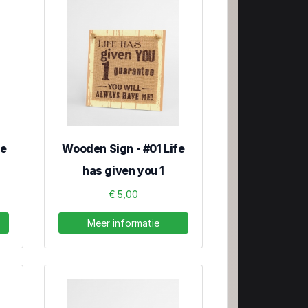
ie
Wooden Sign - #01 Life
has given you 1
€ 5,00
Meer informatie