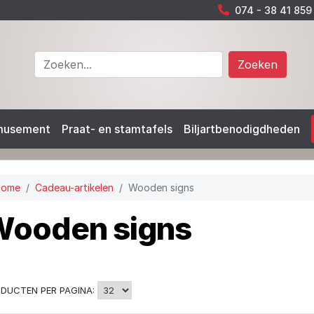
074 - 38 41 859
Zoeken
musement
Praat- en stamtafels
Biljartbenodigdheden
Home
Cadeau-artikelen
Wooden signs
ooden signs
DUCTEN PER PAGINA: