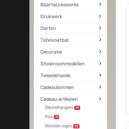
Biljartaccessoires
Drukwerk
Darten
Tafelvoetbal
Decoratie
Showroommodellen
Tweedehands
Cadeaubonnen
Cadeau-artikelen
Sleutelhangers
17
Pins
11
Wooden signs
32