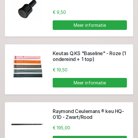
€ 9,50
Meer informatie
Keutas Q.KS "Baseline" - Roze (1
ondereind + 1 top)
€ 19,50
Meer informatie
Raymond Ceulemans ® keu HQ-
01D - Zwart/Rood
€ 195,00