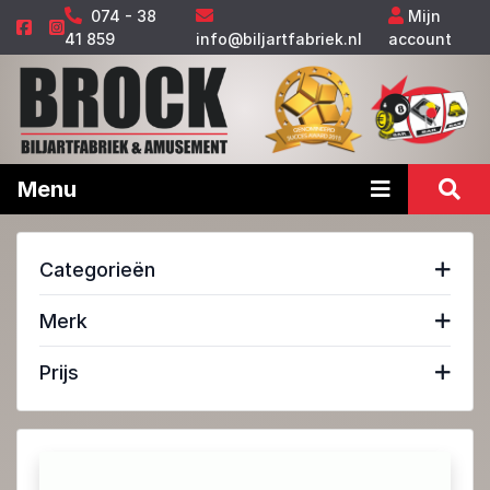
074 - 38
Mijn
41 859
info@biljartfabriek.nl
account
Menu
Categorieën
Merk
Prijs