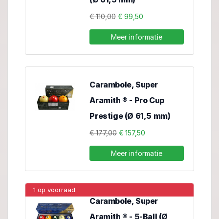
€ 110,00
€ 99,50
Meer informatie
Carambole, Super
Aramith ® - Pro Cup
Prestige (Ø 61,5 mm)
€ 177,00
€ 157,50
Meer informatie
1 op voorraad
Carambole, Super
Aramith ® - 5-Ball (Ø