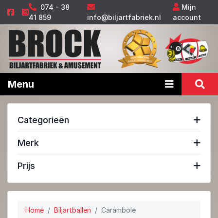
074 - 38
Mijn
41 859
info@biljartfabriek.nl
account
Menu
Categorieën
Merk
Prijs
Home
Biljartballen
Carambole