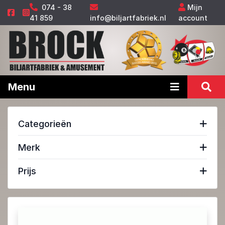
074 - 38
Mijn
41 859
info@biljartfabriek.nl
account
Menu
Categorieën
Merk
Prijs