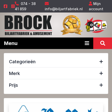
074 - 38
Mijn
41 859
info@biljartfabriek.nl
account
Menu
Categorieën
Merk
Prijs