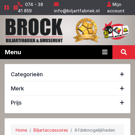
074 - 38
Mijn
41 859
info@biljartfabriek.nl
account
Menu
Categorieën
Merk
Prijs
Home
Biljartaccessoires
Afdekmogelijkheden