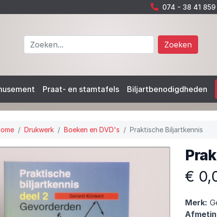
074 - 38 41 859
Zoeken
musement
Praat- en stamtafels
Biljartbenodigdheden
Home
Drukwerk
Boeken en DVD's
Praktische Biljartkennis
Prak
€ 0,
Merk:
Ge
Afmetin