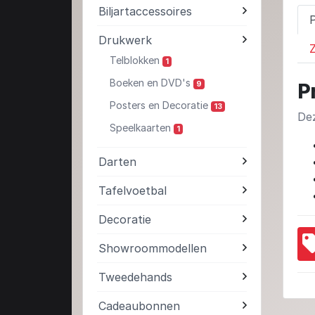
Biljartaccessoires
Drukwerk
Z
Telblokken
1
Boeken en DVD's
9
P
Posters en Decoratie
13
Dez
Speelkaarten
1
Darten
Tafelvoetbal
Decoratie
Showroommodellen
Tweedehands
Cadeaubonnen