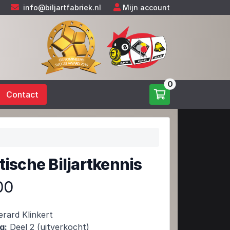
info@biljartfabriek.nl
Mijn account
0
Contact
tische Biljartkennis
00
rard Klinkert
g:
Deel 2 (uitverkocht)