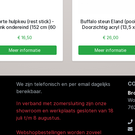
rte hulpkeu (rest stick) -
Buffalo steun Eland (pool
ank ondereind (152 cm (60
Doorzichtig acryl (13,5 x
inch))
cm)
€ 16,50
€ 26,00
Meer informatie
Meer informatie
C
We zijn telefonisch en per email dagelijks
bereikbaar.
Br
Wo
In verband met zomersluiting zijn onze
76
showroom en werkplaats gesloten van 18
juli t/m 8 augustus.
Webshopbestellingen worden zoveel