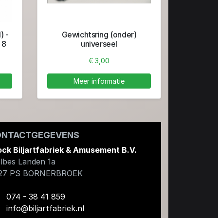
) -
Gewichtsring (onder)
 8
universeel
€ 3,00
Meer informatie
ONTACTGEGEVENS
ock Biljartfabriek & Amusement B.V.
lbes Landen 1a
27 PS
BORNERBROEK
074 - 38 41 859
info@biljartfabriek.nl