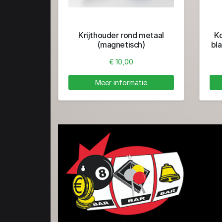
Krijthouder rond metaal
Ko
(magnetisch)
bl
€ 10,00
Meer informatie