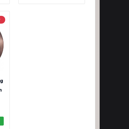
r
ng
m