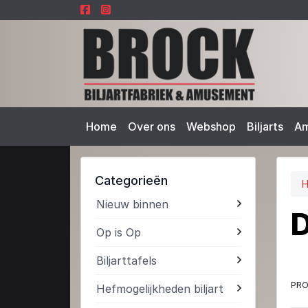
Home
Over ons
Webshop
Biljarts
A
Categorieën
Nieuw binnen
D
Op is Op
Biljarttafels
PRO
Hefmogelijkheden biljart