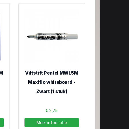
5M
Viltstift Pentel MWL5M
-
Maxiflo whiteboard -
Zwart (1 stuk)
€ 2,75
Meer informatie