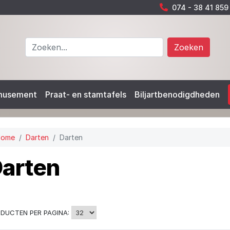
074 - 38 41 859
Zoeken
musement
Praat- en stamtafels
Biljartbenodigdheden
Home
Darten
Darten
arten
DUCTEN PER PAGINA: