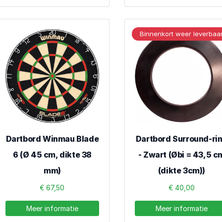
Binnenkort weer leverbaa
Dartbord Winmau Blade
Dartbord Surround-ri
6 (Ø 45 cm, dikte 38
- Zwart (Øbi = 43,5 c
mm)
(dikte 3cm))
€ 67,50
€ 40,00
Meer informatie
Meer informatie