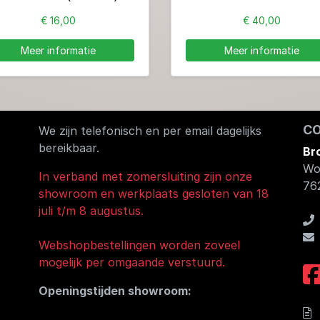
€ 16,00
€ 40,00
Meer informatie
Meer informatie
C
We zijn telefonisch en per email dagelijks
bereikbaar.
Br
Wo
In verband met zomersluiting zijn onze
76
showroom en werkplaats gesloten van 18
juli t/m 8 augustus.
Webshopbestellingen worden zoveel
mogelijk per omgaande verstuurd.
Openingstijden showroom: