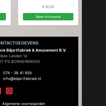
€ 10,00
Meer informatie
ONTACTGEGEVENS
ock Biljartfabriek & Amusement B.V.
lbes Landen 1a
27 PS
BORNERBROEK
074 - 38 41 859
info@biljartfabriek.nl
Algemene voorwaarden