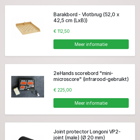
Barakbord - Vlotbrug (52,0 x
42,5 cm (LxB))
€ 112,50
Meer informatie
2eHands scorebord "mini-
microscore" (infrarood-gebruikt)
- Scorebord 2 (410 x 310 x 55
€ 225,00
mm)
Meer informatie
Joint protector Longoni VP2-
joint (male) (Ø 20 mm)