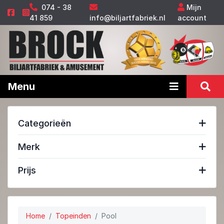
074 - 38
Mijn
41 859
info@biljartfabriek.nl
account
Menu
Categorieën
Merk
Prijs
Home
Topeinden
Pool