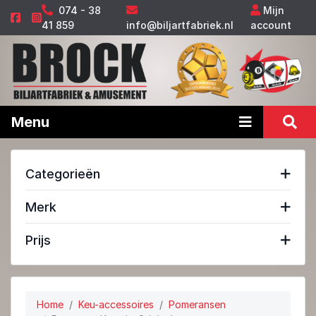
074 - 38
Mijn
41 859
info@biljartfabriek.nl
account
Menu
Categorieën
Merk
Prijs
Home
Keu-accessoires
Pomeransen