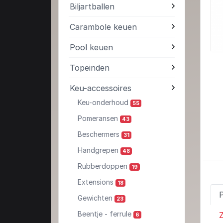
Biljartballen
Carambole keuen
Pool keuen
Topeinden
Keu-accessoires
Keu-onderhoud
55
Pomeransen
43
Beschermers
31
Handgrepen
48
Rubberdoppen
19
Extensions
18
Gewichten
23
Beentje - ferrule
Z
6