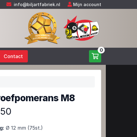
info@biljartfabriek.nl
Mijn account
0
Contact
roefpomerans M8
,50
g:
Ø 12 mm (75st.)