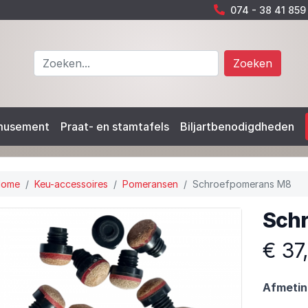
074 - 38 41 859
Zoeken
musement
Praat- en stamtafels
Biljartbenodigdheden
Home
Keu-accessoires
Pomeransen
Schroefpomerans M8
Sch
€ 37
Afmetin