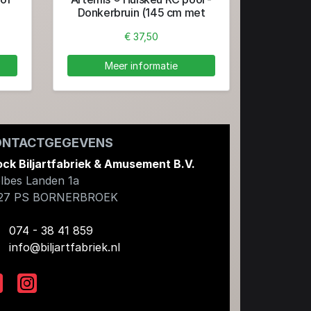
Donkerbruin (145 cm met
lijmpomerans Ø 13 mm)
€ 37,50
Meer informatie
ONTACTGEGEVENS
ock Biljartfabriek & Amusement B.V.
lbes Landen 1a
27 PS
BORNERBROEK
074 - 38 41 859
info@biljartfabriek.nl