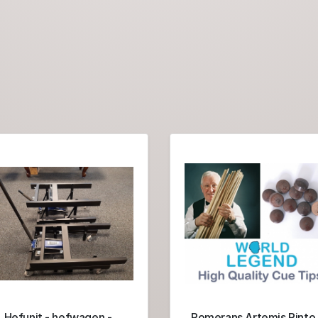
Hefunit - hefwagen -
Pomerans Artemis Pinto