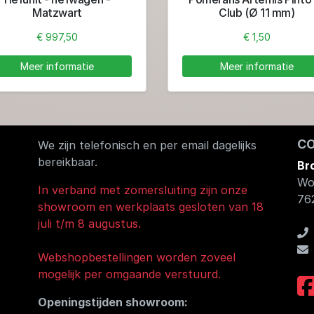
Matzwart
Club (Ø 11 mm)
€ 997,50
€ 1,50
Meer informatie
Meer informatie
C
We zijn telefonisch en per email dagelijks
bereikbaar.
Br
Wo
In verband met zomersluiting zijn onze
76
showroom en werkplaats gesloten van 18
juli t/m 8 augustus.
Webshopbestellingen worden zoveel
mogelijk per omgaande verstuurd.
Openingstijden showroom: