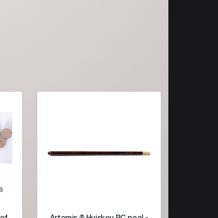
 of
Artemis ® Huiskeu RC pool -