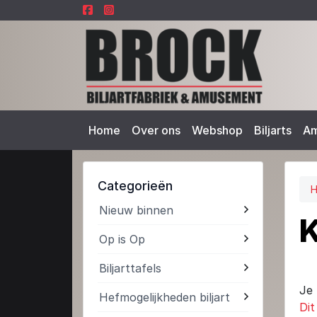
Home
Over ons
Webshop
Biljarts
A
Categorieën
Nieuw binnen
K
Op is Op
Biljarttafels
Je 
Hefmogelijkheden biljart
Dit