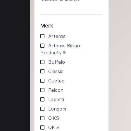
Merk
Artemis
Artemis Billiard
Products ®
Buffalo
Classic
Cuetec
Falcon
Laperti
Longoni
Q.KS
QK.S