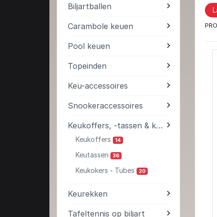
Biljartballen
L
Carambole keuen
PRO
Pool keuen
Topeinden
Keu-accessoires
Snookeraccessoires
Keukoffers, -tassen & kokers
Keukoffers
14
Keutassen
36
Keukokers - Tubes
20
Keurekken
Tafeltennis op biljart