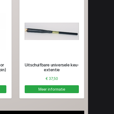
oor
Uitschuifbare universele keu-
pin)
extentie
€ 37,50
Meer informatie