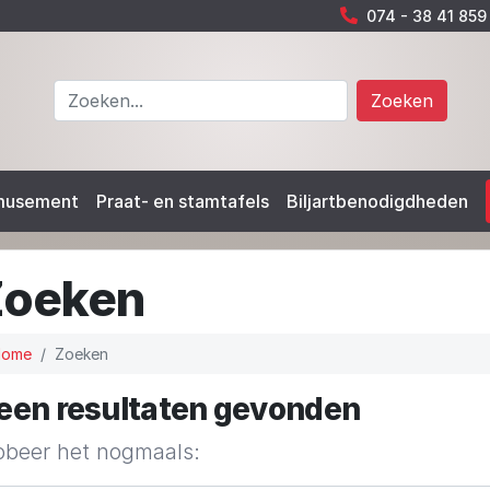
074 - 38 41 859
Zoeken
musement
Praat- en stamtafels
Biljartbenodigdheden
Zoeken
Home
Zoeken
een resultaten gevonden
obeer het nogmaals: