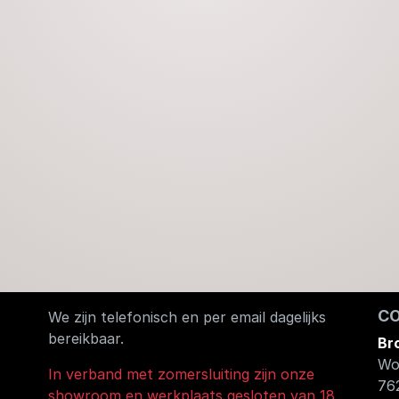
C
We zijn telefonisch en per email dagelijks
bereikbaar.
Br
Wo
In verband met zomersluiting zijn onze
76
showroom en werkplaats gesloten van 18