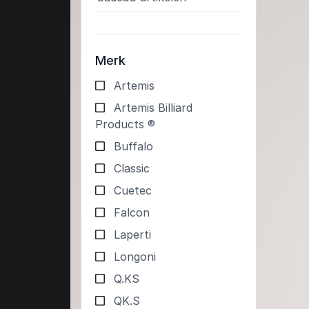
Merk
Artemis
Artemis Billiard
Products ®
Buffalo
Classic
Cuetec
Falcon
Laperti
Longoni
Q.KS
QK.S