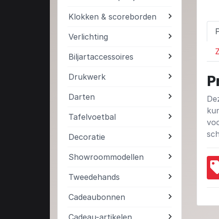
Klokken & scoreborden
Verlichting
Z
Biljartaccessoires
Drukwerk
P
Darten
Dez
kun
Tafelvoetbal
voo
sch
Decoratie
Showroommodellen
Tweedehands
Cadeaubonnen
Cadeau-artikelen