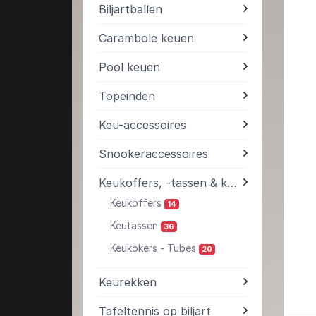
Biljartballen
Carambole keuen
Pool keuen
Topeinden
Keu-accessoires
Snookeraccessoires
Keukoffers, -tassen & kokers
Keukoffers
14
Keutassen
36
Keukokers - Tubes
20
Keurekken
Tafeltennis op biljart