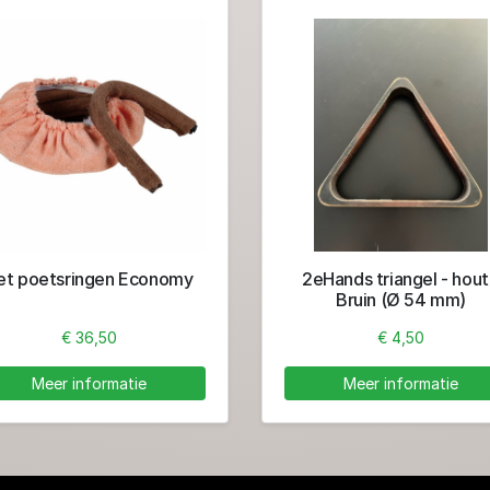
et poetsringen Economy
2eHands triangel - hout
Bruin (Ø 54 mm)
€ 36,50
€ 4,50
Meer informatie
Meer informatie