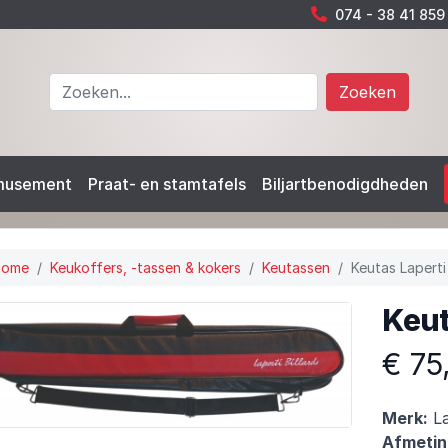
074 - 38 41 859
Zoeken
musement
Praat- en stamtafels
Biljartbenodigdheden
Home
Keukoffers, -tassen & kokers
Keutassen
Keutas Lapert
Keut
€ 75
Merk:
La
Afmetin