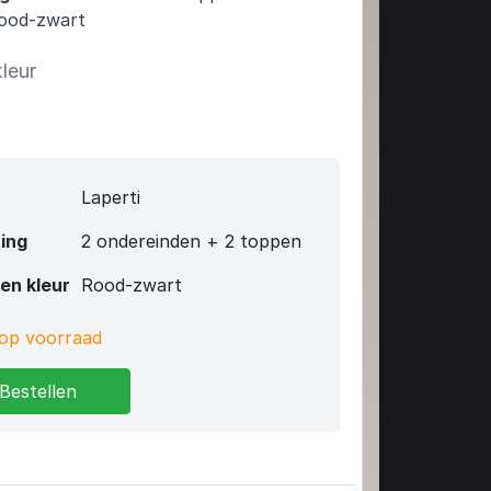
od-zwart
kleur
Laperti
ing
2 ondereinden + 2 toppen
en kleur
Rood-zwart
op voorraad
Bestellen