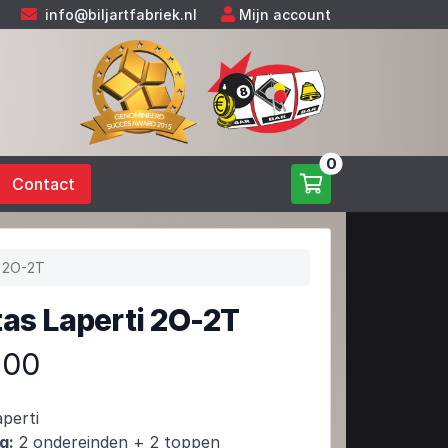
info@biljartfabriek.nl
Mijn account
0
Contact
i 2O-2T
as Laperti 2O-2T
,00
perti
g:
2 ondereinden + 2 toppen