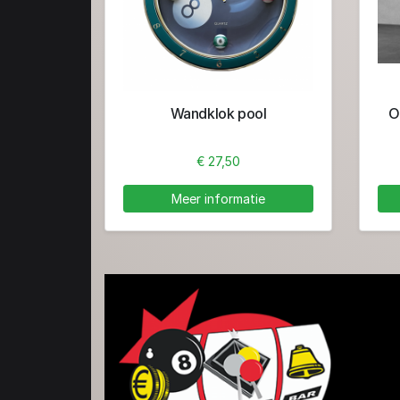
Wandklok pool
O
€ 27,50
Meer informatie