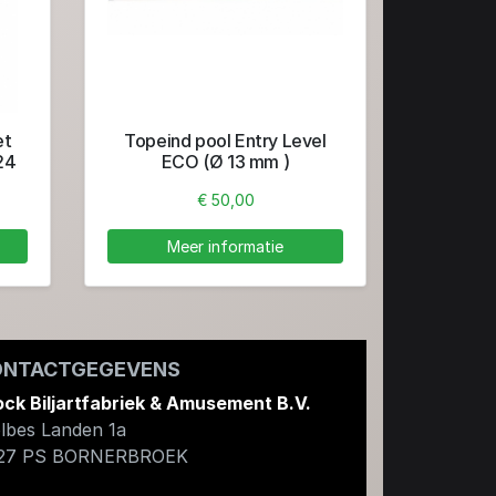
et
Topeind pool Entry Level
 24
ECO (Ø 13 mm )
;
€ 50,00
Meer informatie
ONTACTGEGEVENS
ock Biljartfabriek & Amusement B.V.
lbes Landen 1a
27 PS
BORNERBROEK