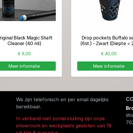
riginal Black Magic Shaft
Drop pockets Buffalo s
Cleaner (40 ml)
(6st.) - Zwart (Diepte =
cm; breedte = 12,5 cm
€ 9,00
€ 40,00
Lengte = 13,5 cm)
Meer informatie
Meer informatie
C
We zijn telefonisch en per email dagelijks
bereikbaar.
Br
Wo
In verband met zomersluiting zijn onze
76
showroom en werkplaats gesloten van 18
juli t/m 8 augustus.