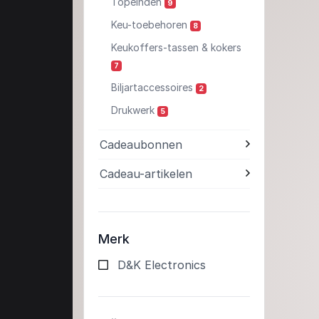
Topeinden
9
Keu-toebehoren
8
Keukoffers-tassen & kokers
7
Biljartaccessoires
2
Drukwerk
5
Cadeaubonnen
Cadeau-artikelen
Merk
D&K Electronics