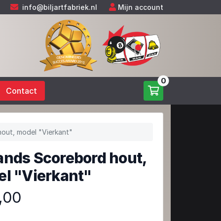
info@biljartfabriek.nl
Mijn account
0
Contact
out, model "Vierkant"
nds Scorebord hout,
l "Vierkant"
,00