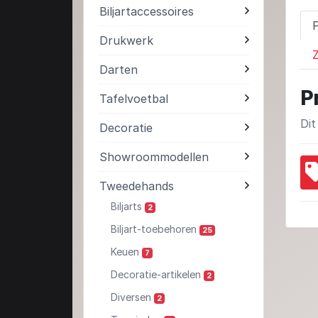
Biljartaccessoires
Drukwerk
Z
Darten
P
Tafelvoetbal
Dit
Decoratie
Showroommodellen
Tweedehands
Biljarts
2
Biljart-toebehoren
25
Keuen
7
Decoratie-artikelen
2
Diversen
2