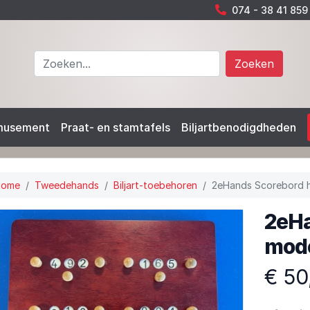
074 - 38 41 859
Zoeken
musement
Praat- en stamtafels
Biljartbenodigdheden
Home
Tweedehands
Biljart-toebehoren
2eHands Scorebord h
2eHa
mode
€ 50