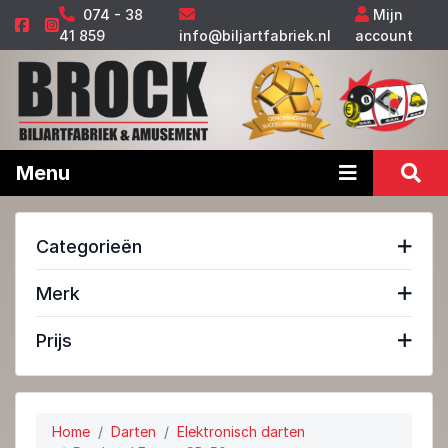
074 - 38
Mijn
41 859
info@biljartfabriek.nl
account
Menu
Categorieën
Merk
Prijs
Home
Darten
Elektronisch darten