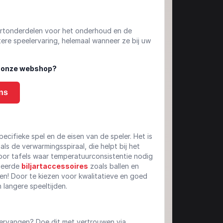
jartonderdelen voor het onderhoud en de
tere speelervaring, helemaal wanneer ze bij uw
in onze webshop?
ns
pecifieke spel en de eisen van de speler. Het is
als de verwarmingsspiraal, die helpt bij het
voor tafels waar temperatuurconsistentie nodig
iseerde
biljartaccessoires
zoals ballen en
n! Door te kiezen voor kwalitatieve en goed
langere speeltijden.
 vervangen? Doe dit met vertrouwen via