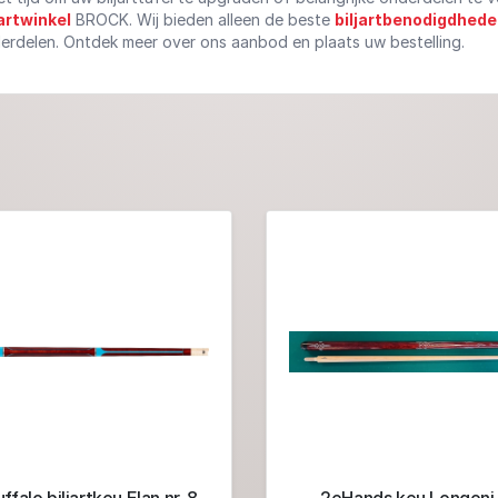
jartwinkel
BROCK. Wij bieden alleen de beste
biljartbenodigdhed
erdelen. Ontdek meer over ons aanbod en plaats uw bestelling.
ffalo biljartkeu Elan nr. 8
2eHands keu Longoni