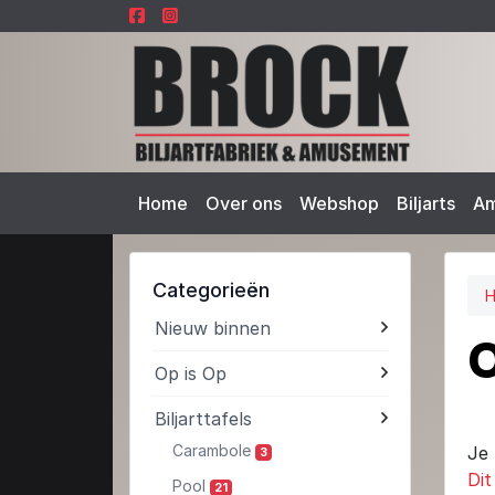
Home
Over ons
Webshop
Biljarts
A
Categorieën
Nieuw binnen
O
Op is Op
Biljarttafels
Carambole
Je 
3
Dit
Pool
21