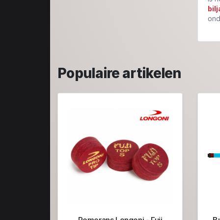
bil
ond
Populaire artikelen
Pomerans Longoni - Fuji
Bu