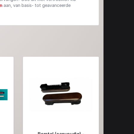
en
aan, van basis- tot geavanceerde
Borstel (eenvoudig) -