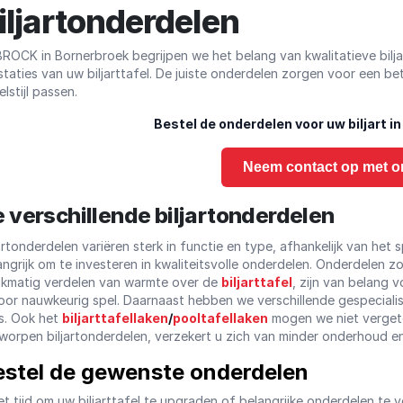
iljartonderdelen
 BROCK in Bornerbroek begrijpen we het belang van kwalitatieve bil
staties van uw biljarttafel. De juiste onderdelen zorgen voor een be
lstijl passen.
Bestel de onderdelen voor uw biljart 
Neem contact op met o
 verschillende biljartonderdelen
jartonderdelen variëren sterk in functie en type, afhankelijk van het s
angrijk om te investeren in kwaliteitsvolle onderdelen. Onderdelen zo
ijkmatig verdelen van warmte over de
biljarttafel
, zijn van belang 
voor nauwkeurig spel. Daarnaast hebben we verschillende gespecial
s. Ook het
biljarttafellaken
/
pooltafellaken
mogen we niet vergete
worpen biljartonderdelen, verzekert u zich van minder onderhoud en 
estel de gewenste onderdelen
het tijd om uw biljarttafel te upgraden of belangrijke onderdelen te