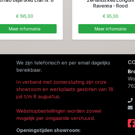
Ravenna - Rood
€ 195,00
€ 95,00
Meer informatie
Meer informatie
C
We zijn telefonisch en per email dagelijks
bereikbaar.
Br
Wo
In verband met zomersluiting zijn onze
76
showroom en werkplaats gesloten van 18
juli t/m 8 augustus.
Webshopbestellingen worden zoveel
mogelijk per omgaande verstuurd.
Openingstijden showroom: