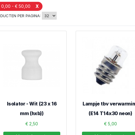
 0,00 - € 50,00
X
DUCTEN PER PAGINA:
Isolator - Wit (23 x 16
Lampje tbv verwarmi
mm (hxb))
(E14 T14x30 neon)
€ 2,50
€ 5,00