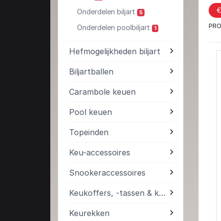
€
Onderdelen biljart
5
PRO
Onderdelen poolbiljart
1
Hefmogelijkheden biljart
Biljartballen
Carambole keuen
Pool keuen
Topeinden
Keu-accessoires
Snookeraccessoires
Keukoffers, -tassen & kokers
Keurekken