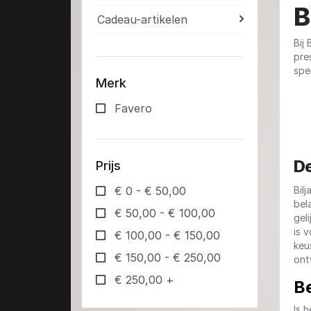
B
Cadeau-artikelen
Bij
pre
spee
Merk
Favero
De
Prijs
€ 0 - € 50,00
Bil
bel
€ 50,00 - € 100,00
gel
is 
€ 100,00 - € 150,00
keu
€ 150,00 - € 250,00
ont
€ 250,00 +
B
Is 