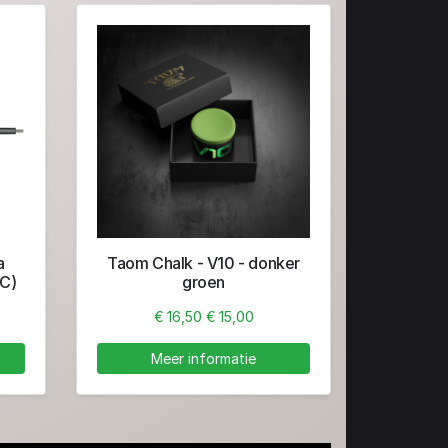
a
Taom Chalk - V10 - donker
3C)
groen
€ 16,50
€ 15,00
Meer informatie