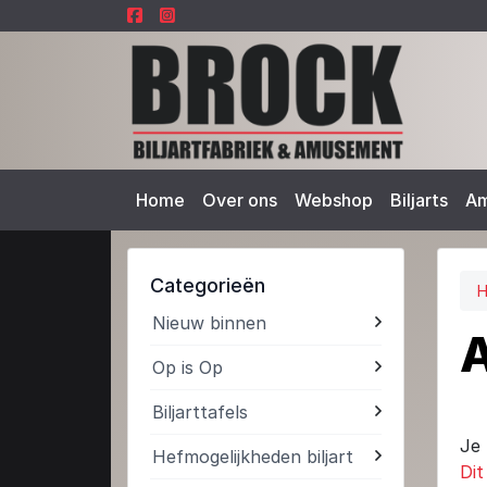
Home
Over ons
Webshop
Biljarts
A
Categorieën
Nieuw binnen
A
Op is Op
Biljarttafels
Je 
Hefmogelijkheden biljart
Dit