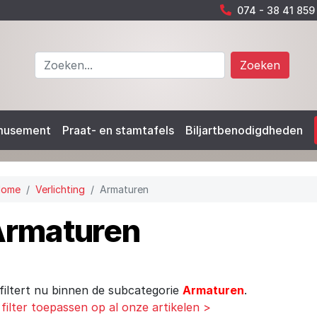
074 - 38 41 859
Zoeken
musement
Praat- en stamtafels
Biljartbenodigdheden
Home
Verlichting
Armaturen
rmaturen
filtert nu binnen de subcategorie
Armaturen
.
 filter toepassen op al onze artikelen >