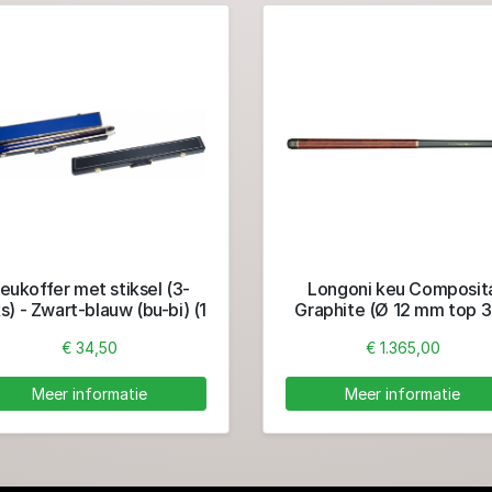
eukoffer met stiksel (3-
Longoni keu Composit
s) - Zwart-blauw (bu-bi) (1
Graphite (Ø 12 mm top 
ondereind + 2 toppen)
€ 34,50
€ 1.365,00
Meer informatie
Meer informatie