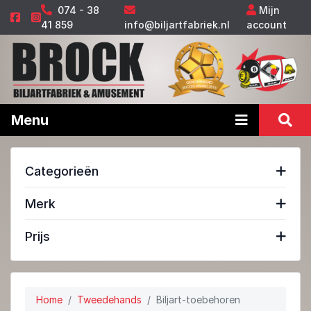
074 - 38
Mijn
41 859
info@biljartfabriek.nl
account
Menu
Categorieën
Merk
Prijs
Home
Tweedehands
Biljart-toebehoren