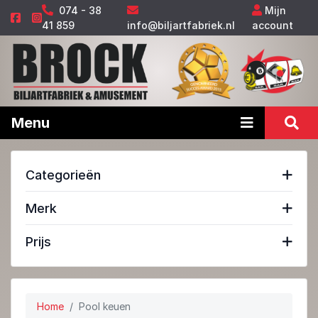
074 - 38
Mijn
41 859
info@biljartfabriek.nl
account
Menu
Categorieën
Merk
Prijs
Home
Pool keuen