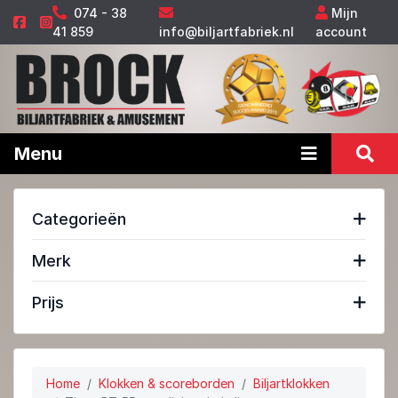
074 - 38
Mijn
41 859
info@biljartfabriek.nl
account
Menu
Categorieën
Merk
Prijs
Home
Klokken & scoreborden
Biljartklokken