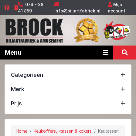
074 - 38
Mijn
41 859
info@biljartfabriek.nl
account
Menu
Categorieën
Merk
Prijs
Home
Keukoffers, -tassen & kokers
Keutassen