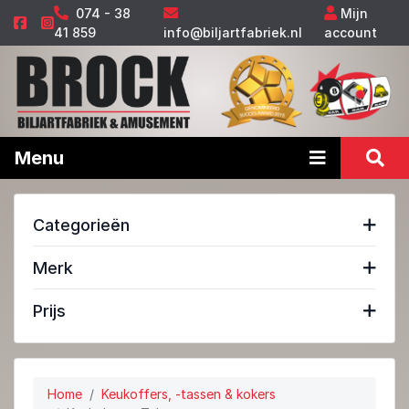
074 - 38
Mijn
41 859
info@biljartfabriek.nl
account
Menu
Categorieën
Merk
Prijs
Home
Keukoffers, -tassen & kokers