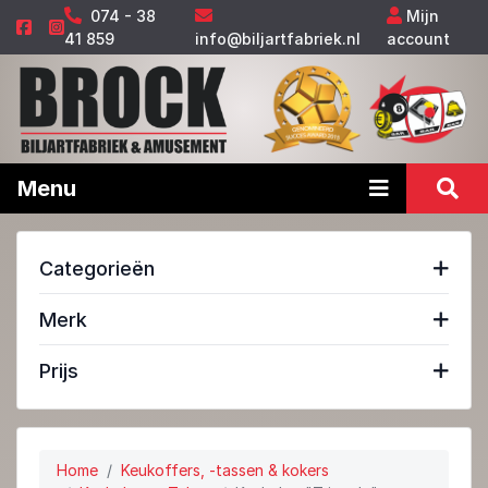
074 - 38
Mijn
41 859
info@biljartfabriek.nl
account
Menu
Categorieën
Merk
Prijs
Home
Keukoffers, -tassen & kokers