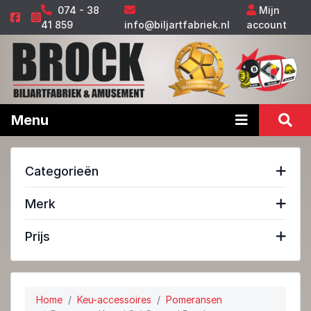
074 - 38
Mijn
41 859
info@biljartfabriek.nl
account
Menu
Categorieën
Merk
Prijs
Home
Keu-accessoires
Pomeransen