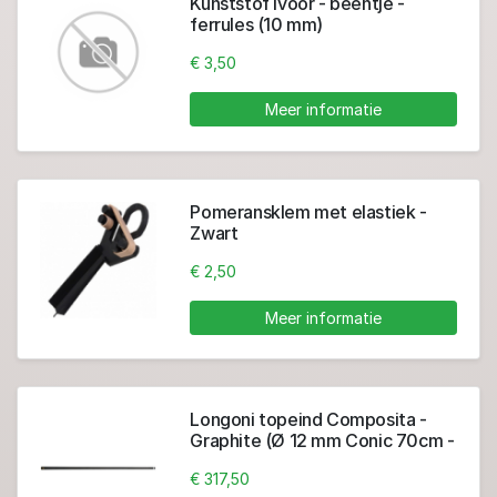
Kunststof ivoor - beentje -
ferrules (10 mm)
€ 3,50
Meer informatie
Pomeransklem met elastiek -
Zwart
€ 2,50
Meer informatie
Longoni topeind Composita -
Graphite (Ø 12 mm Conic 70cm -
VP2)
€ 317,50