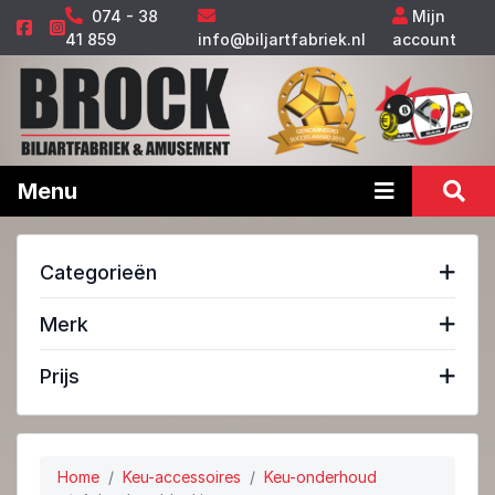
074 - 38
Mijn
41 859
info@biljartfabriek.nl
account
Menu
Categorieën
Merk
Prijs
Home
Keu-accessoires
Keu-onderhoud