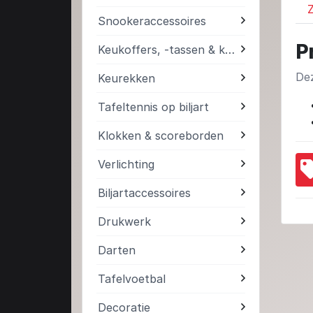
Z
Snookeraccessoires
P
Keukoffers, -tassen & kokers
Dez
Keurekken
Tafeltennis op biljart
Klokken & scoreborden
Verlichting
Biljartaccessoires
Drukwerk
Darten
Tafelvoetbal
Decoratie