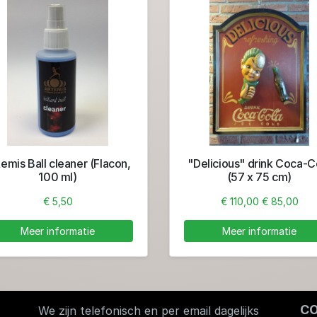
emis Ball cleaner (Flacon,
"Delicious" drink Coca-C
100 ml)
(57 x 75 cm)
€ 5,50
€ 110,00
€ 85,00
Meer informatie
Meer informatie
C
We zijn telefonisch en per email dagelijks