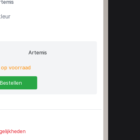
temis
kleur
Artemis
op voorraad
Bestellen
gelijkheden