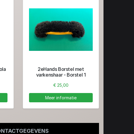
ola
2eHands Borstel met
varkenshaar - Borstel 1
€ 25,00
Meer informatie
ONTACTGEGEVENS