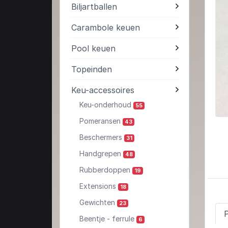
Biljartballen
Carambole keuen
Pool keuen
Topeinden
Keu-accessoires
Keu-onderhoud
55
Pomeransen
43
Beschermers
31
Handgrepen
48
Rubberdoppen
19
Extensions
18
Gewichten
23
Beentje - ferrule
6