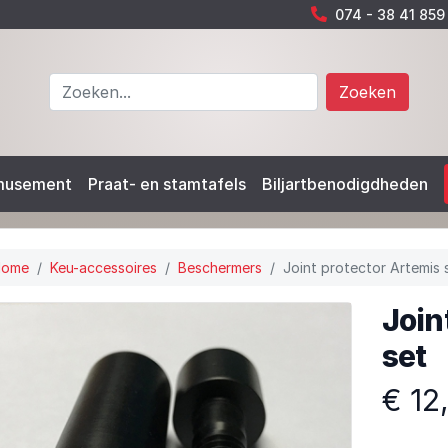
074 - 38 41 859
Zoeken
musement
Praat- en stamtafels
Biljartbenodigdheden
Home
Keu-accessoires
Beschermers
Joint protector Artemis 
Join
set
€ 12