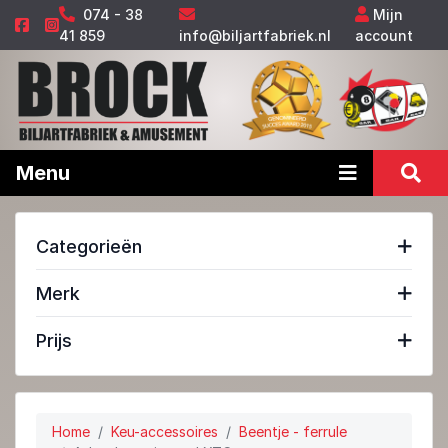
074 - 38
Mijn
41 859
info@biljartfabriek.nl
account
Menu
Categorieën
Merk
Prijs
Home
Keu-accessoires
Beentje - ferrule