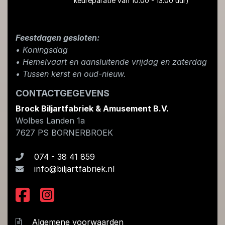
keureparatie van 10.00 - 13.00 uur)
Feestdagen gesloten:
• Koningsdag
​• Hemelvaart en aansluitende vrijdag en zaterdag
• Tussen kerst en oud-nieuw.
CONTACTGEGEVENS
Brock Biljartfabriek & Amusement B.V.
Wolbes Landen 1a
7627 PS
BORNERBROEK
074 - 38 41 859
info@biljartfabriek.nl
Algemene voorwaarden