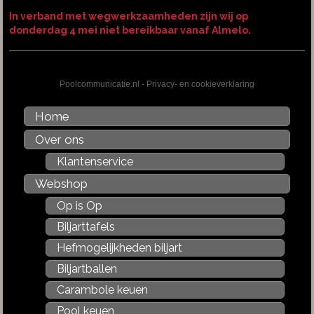
In verband met wegwerkzaamheden zijn wij op
donderdag 4 mei niet bereikbaar vanaf Almelo.
Poolcommunicatie.nl
-
Privacy- en cookieverklaring
Home
Over ons
Klantenservice
Webshop
Op is Op
Biljarttafels
Hefmogelijkheden biljart
Biljartballen
Carambole keuen
Pool keuen