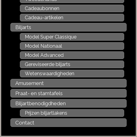
Cadeaubonnen
Cadeau-artikelen
Biljarts
Model Super Classique
Model Nationaal
Model Advanced
Gereviseerde biljarts
Wetenswaardigheden
Amusement
Praat- en stamtafels
Biljartbenodigdheden
Prijzen biljartlakens
Contact