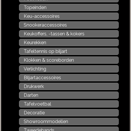
Topeinden
Keu-accessoires
Snookeraccessoires
Keukoffers, -tassen & kokers
Keurekken
Tafeltennis op biljart
Klokken & scoreborden
Verlichting
Biljartaccessoires
Drukwerk
Darten
Tafelvoetbal
Decoratie
Showroommodellen
Tweedehands