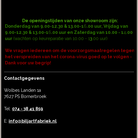
De openingstijden van onze showroom zijn:
Donderdag van
9.00-12.30
&
13.00-1
6
.00
uur, Vrijdag van
9.00-12.30
&
13.00-1
6
.00
uur en Zaterdag van
10.00 - 1
4
.00
uur
(wachten op keureparatie van
10.00 - 1
3
.0
0
uur)
We vragen iedereen om de voorzorgsmaatregelen tegen
het verspreiden van het corona-virus goed op te volgen -
Dank voor uw begrip!
Contactgegevens
Wolbes Landen 1a
7627 PS Bornerbroek
Tel:
074 - 38 41 859
E:
info@biljartfabriek.nl