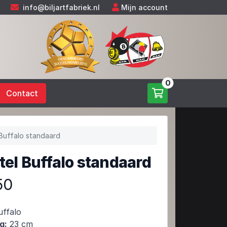
info@biljartfabriek.nl
Mijn account
0
Contact
 Buffalo standaard
tel Buffalo standaard
50
ffalo
g:
23 cm