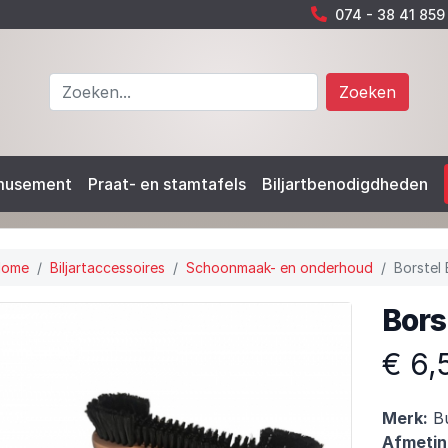
074 - 38 41 859
Zoeken
musement
Praat- en stamtafels
Biljartbenodigdheden
Home
Biljartaccessoires
Schoonmaak- en onderhoud
Borstel
Bors
€ 6,
Merk:
Bu
Afmetin