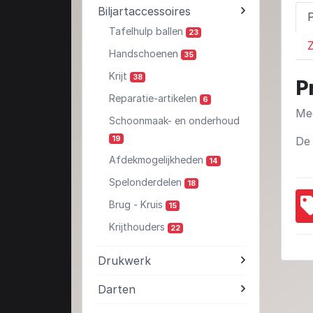
Biljartaccessoires
Tafelhulp ballen
23
Z
Handschoenen
35
Krijt
38
P
Reparatie-artikelen
6
Med
Schoonmaak- en onderhoud
19
De 
Afdekmogelijkheden
14
Spelonderdelen
18
Brug - Kruis
15
Krijthouders
22
Drukwerk
Darten