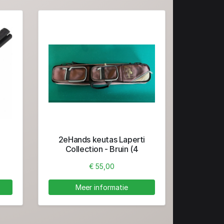
2eHands keutas Laperti
Collection - Bruin (4
ondereinden + 8 toppen)
€ 55,00
Meer informatie