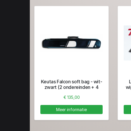
Keutas Falcon soft bag - wit-
zwart (2 ondereinden + 4
wi
toppen)
€ 135,00
Meer informatie