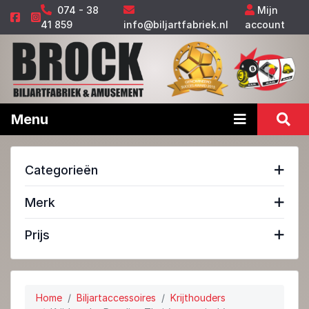
074 - 38
Mijn
41 859
info@biljartfabriek.nl
account
Menu
Categorieën
Merk
Prijs
Home
Biljartaccessoires
Krijthouders