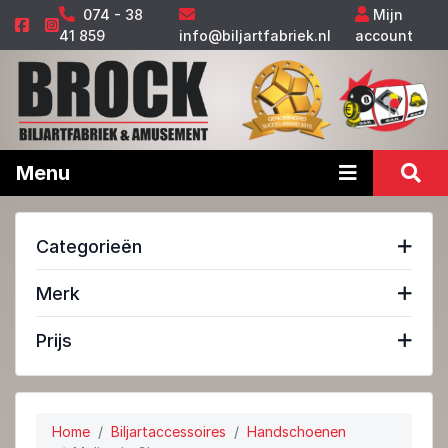
074 - 38
Mijn
41 859
info@biljartfabriek.nl
account
Menu
Categorieën
Merk
Prijs
Home
Biljartaccessoires
Handschoenen