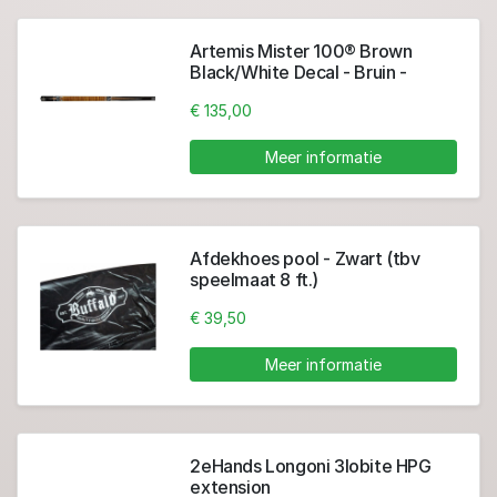
Artemis Mister 100® Brown
Black/White Decal - Bruin -
zwart/wit
€ 135,00
Meer informatie
Afdekhoes pool - Zwart (tbv
speelmaat 8 ft.)
€ 39,50
Meer informatie
2eHands Longoni 3lobite HPG
extension