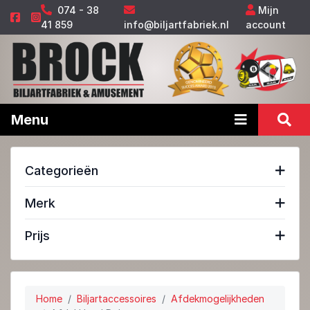
074 - 38
Mijn
41 859
info@biljartfabriek.nl
account
Menu
Categorieën
Merk
Prijs
Home
Biljartaccessoires
Afdekmogelijkheden