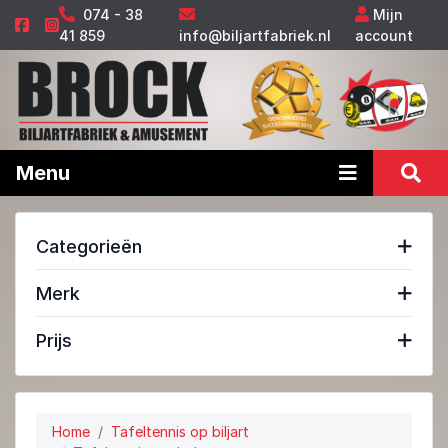
074 - 38
Mijn
41 859
info@biljartfabriek.nl
account
Menu
Categorieën
Merk
Prijs
Home
Tafeltennis op biljart