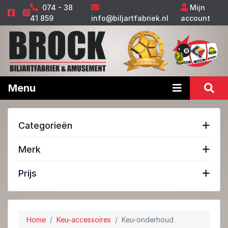
074 - 38
Mijn
41 859
info@biljartfabriek.nl
account
Menu
Categorieën
Merk
Prijs
Home
Keu-accessoires
Keu-onderhoud