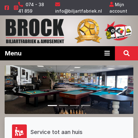
074 - 38
Mijn
41 859
info@biljartfabriek.nl
account
Menu
Vorige
Volge
Service tot aan huis