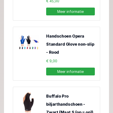
€ 45,00
Meer informatie
Handschoen Opera
Standard Glove non-slip
- Rood
€ 9,00
Meer informatie
Buffalo Pro
biljarthandschoen -
Zwart (Maat S (op = op))