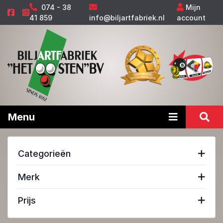
074 - 38
Mijn
41 859
info@biljartfabriek.nl
account
Menu
Categorieën
Merk
Prijs