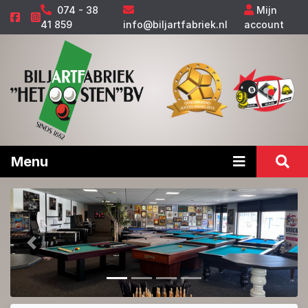
074 - 38
Mijn
41 859
info@biljartfabriek.nl
account
Menu
Vorige
Volge