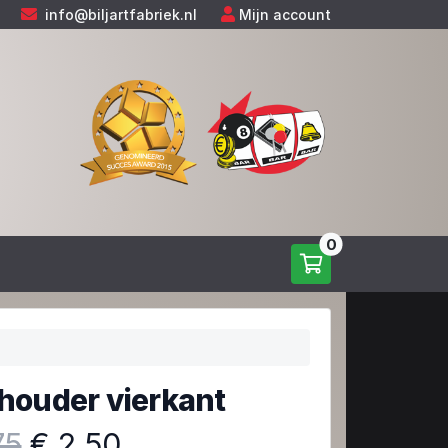
info@biljartfabriek.nl
Mijn account
0
thouder vierkant
75
€ 2,50