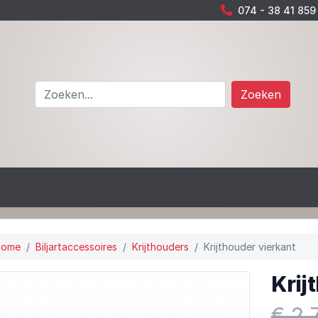
074 - 38 41 859
Zoeken
Home
Biljartaccessoires
Krijthouders
Krijthouder vierkant
Krij
€ 2,