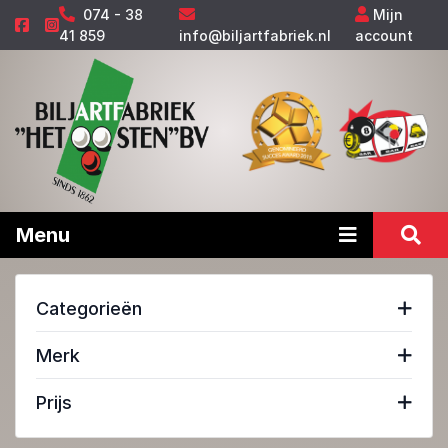
074 - 38
Mijn
41 859
info@biljartfabriek.nl
account
Menu
Categorieën
Merk
Prijs