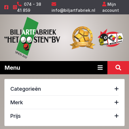
074 - 38
Mijn
41 859
info@biljartfabriek.nl
account
Menu
Categorieën
Merk
Prijs