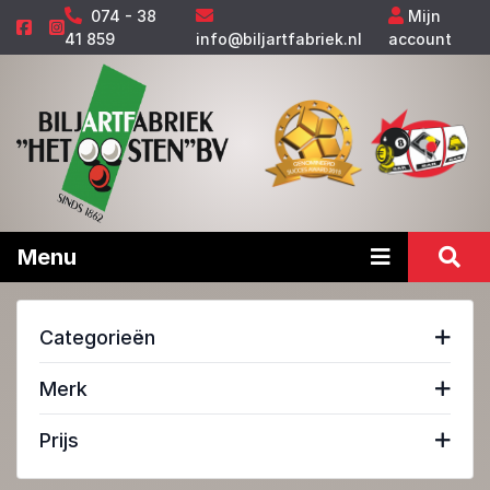
074 - 38
Mijn
41 859
info@biljartfabriek.nl
account
Menu
Categorieën
Merk
Prijs