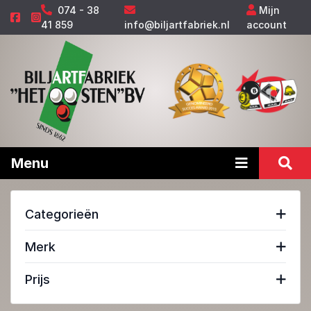
074 - 38
Mijn
41 859
info@biljartfabriek.nl
account
Menu
Categorieën
Merk
Prijs