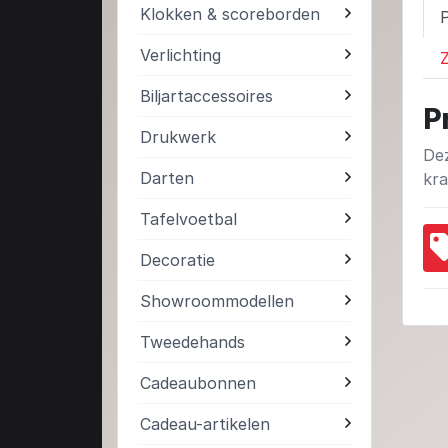
Klokken & scoreborden
Verlichting
Z
Biljartaccessoires
P
Drukwerk
Dez
Darten
kra
Tafelvoetbal
Decoratie
Showroommodellen
Tweedehands
Cadeaubonnen
Cadeau-artikelen