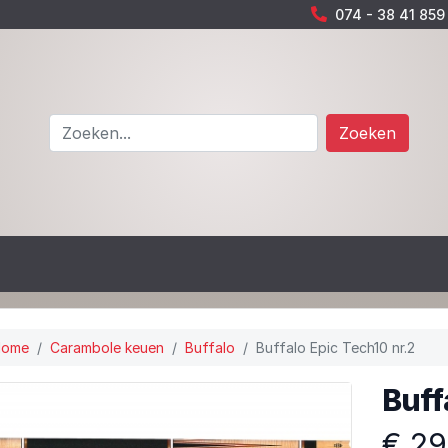
074 - 38 41 859
Zoeken
Home
Carambole keuen
Buffalo
Buffalo Epic Tech10 nr.2
Buff
€ 29