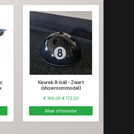
p
Keurek 8-ball - Zwart
x
(showroommodel)
€ 199,00
€ 172,50
Meer informatie