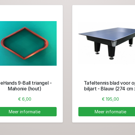
eHands 9-Ball triangel -
Tafeltennis blad voor o
Mahonie (hout)
biljart - Blauw (274 cm 
152,5 cm)
€ 6,00
€ 195,00
Meer informatie
Meer informatie