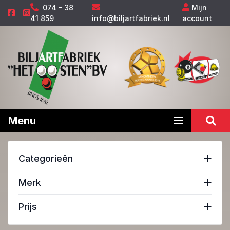
074 - 38
Mijn
41 859
info@biljartfabriek.nl
account
Menu
Categorieën
Merk
Prijs