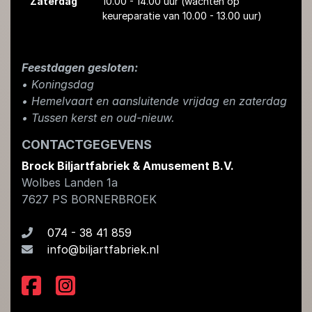
Zaterdag
10.00 - 14.00 uur
(wachten op
keureparatie van 10.00 - 13.00 uur)
Feestdagen gesloten:
• Koningsdag
​• Hemelvaart en aansluitende vrijdag en zaterdag
• Tussen kerst en oud-nieuw.
CONTACTGEGEVENS
Brock Biljartfabriek & Amusement B.V.
Wolbes Landen 1a
7627 PS
BORNERBROEK
074 - 38 41 859
info@biljartfabriek.nl