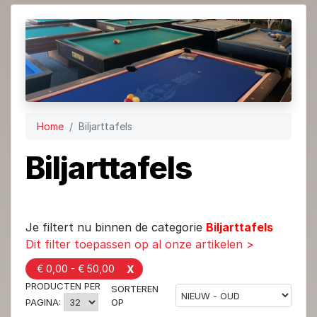
Home
Biljarttafels
Biljarttafels
Je filtert nu binnen de categorie
Biljarttafels
Dit filter toepassen op al onze artikelen >
€ 0,00 - € 50,00
X
PRODUCTEN PER
SORTEREN
OP
PAGINA: