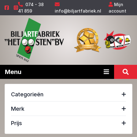
074 - 38
Mijn
41 859
info@biljartfabriek.nl
account
Menu
Categorieën
Merk
Prijs