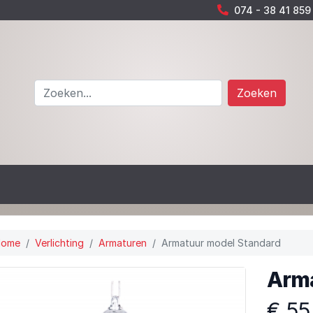
074 - 38 41 859
Zoeken
Home
Verlichting
Armaturen
Armatuur model Standard
Arma
€ 55