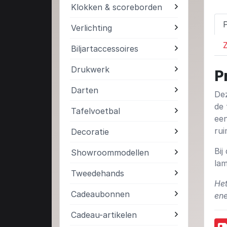
Klokken & scoreborden
Verlichting
Z
Biljartaccessoires
Drukwerk
P
Darten
Dez
de 
Tafelvoetbal
een
rui
Decoratie
Bij
Showroommodellen
la
Tweedehands
Het
Cadeaubonnen
ene
Cadeau-artikelen